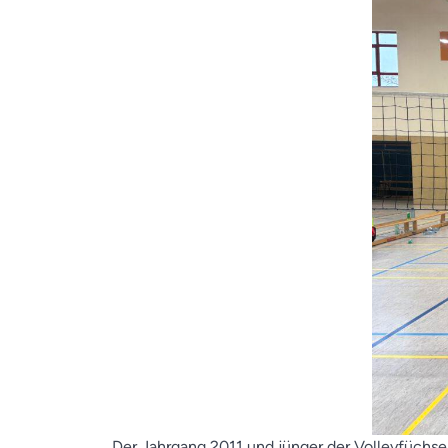
Der Jahrgang 2011 und jünger der Volleyfüchse 