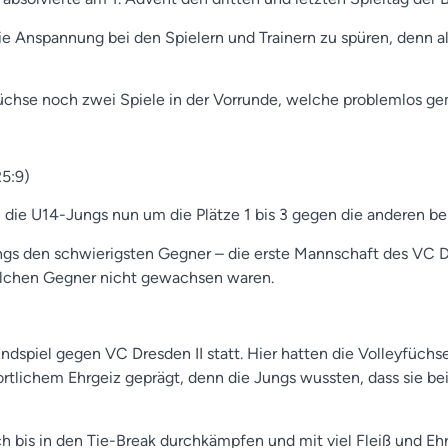
die Anspannung bei den Spielern und Trainern zu spüren, denn al
füchse noch zwei Spiele in der Vorrunde, welche problemlos ge
5:9)
n die U14-Jungs nun um die Plätze 1 bis 3 gegen die anderen 
ngs den schwierigsten Gegner – die erste Mannschaft des VC Dr
olchen Gegner nicht gewachsen waren.
Endspiel gegen VC Dresden II statt. Hier hatten die Volleyfüch
rtlichem Ehrgeiz geprägt, denn die Jungs wussten, dass sie bei
ch bis in den Tie-Break durchkämpfen und mit viel Fleiß und Eh