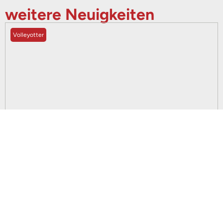
weitere Neuigkeiten
Volleyotter
23. Juni 2026
Volleyotter feiern Saisonabschluss bei einem
Turnier in Bergkamen
weiterlesen