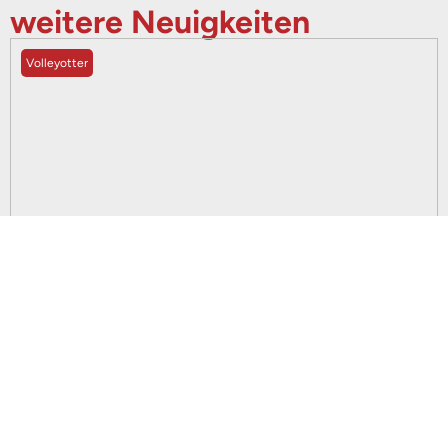
weitere Neuigkeiten
Volleyotter
23. Juni 2026
Volleyotter feiern Saisonabschluss bei einem
Turnier in Bergkamen
weiterlesen