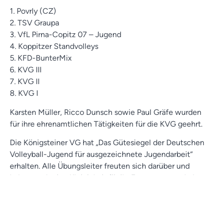
1. Povrly (CZ)
2. TSV Graupa
3. VfL Pirna-Copitz 07 – Jugend
4. Koppitzer Standvolleys
5. KFD-BunterMix
6. KVG III
7. KVG II
8. KVG I
Karsten Müller, Ricco Dunsch sowie Paul Gräfe wurden
für ihre ehrenamtlichen Tätigkeiten für die KVG geehrt.
Die Königsteiner VG hat „Das Gütesiegel der Deutschen
Volleyball-Jugend für ausgezeichnete Jugendarbeit“
erhalten. Alle Übungsleiter freuten sich darüber und
haben auch eine Kleinigkeit für ihr Engagement erhalten.
Auch möchten wir uns bei der Ostsächsischen Sparkasse
sowie der Landbäckerei Schmidt für ihre Unterstützung
bedanken.