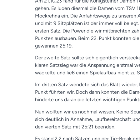
Am 21.10.23 fand für die Königsteiner Damen I d
gehen. Es luden diesmal die Damen vom TSV 186
Mockrehna ein. Die Anfahrtswege zu unseren Au
und mit 9 Sitzplätzen ist der immer voll beleg
ersten Satz. Die Power die wir mitbrachten zahl
Punkten ausbauen. Beim 22. Punkt konnten di
gewannen 25:19.
Der zweite Satz sollte sich eigentlich verstecke
klaren Satzsieg war die Anspannung erstmal w
wackelte und ließ einen Spielaufbau nicht zu
Im dritten Satz wendete sich das Blatt wieder.
Punkt führten wir. Doch dann konnten die Dame
hinderte uns daran die letzten wichtigen Punk
Nun wollten wir es nochmal wissen. Keine Spur
sich deutlich in Annahme, Laufbereitschaft un
den vierten Satz mit 25:21 beenden.
Es stand 2:2 nach Sätzen und der Tie-Break e