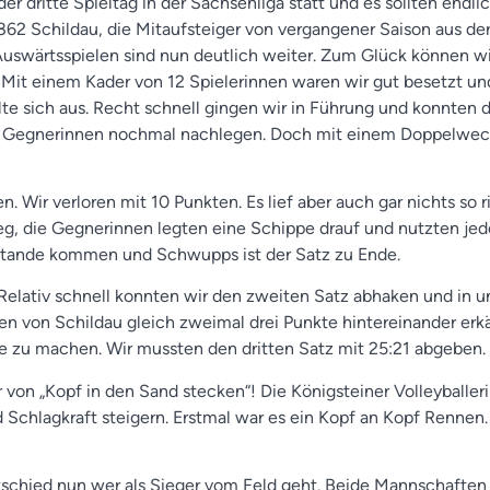
er dritte Spieltag in der Sachsenliga statt und es sollten endl
2 Schildau, die Mitaufsteiger von vergangener Saison aus der
swärtsspielen sind nun deutlich weiter. Zum Glück können wir
t. Mit einem Kader von 12 Spielerinnen waren wir gut besetzt u
te sich aus. Recht schnell gingen wir in Führung und konnten d
e Gegnerinnen nochmal nachlegen. Doch mit einem Doppelwechs
n. Wir verloren mit 10 Punkten. Es lief aber auch gar nichts so r
eg, die Gegnerinnen legten eine Schippe drauf und nutzten je
 Stande kommen und Schwupps ist der Satz zu Ende.
 Relativ schnell konnten wir den zweiten Satz abhaken und in 
n von Schildau gleich zweimal drei Punkte hintereinander erk
te zu machen. Wir mussten den dritten Satz mit 25:21 abgeben.
 von „Kopf in den Sand stecken“! Die Königsteiner Volleyball
d Schlagkraft steigern. Erstmal war es ein Kopf an Kopf Rennen
ntschied nun wer als Sieger vom Feld geht. Beide Mannschafte