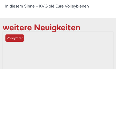
In diesem Sinne – KVG olé Eure Volleybienen
weitere Neuigkeiten
Volleyotter
23. Juni 2026
Volleyotter feiern Saisonabschluss bei einem
Turnier in Bergkamen