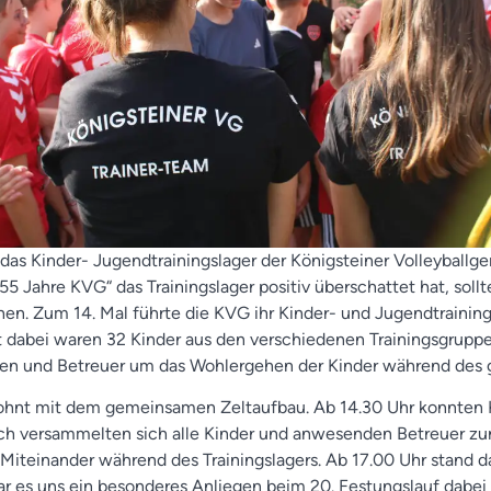
das Kinder- Jugendtrainingslager der Königsteiner Volleyball
 Jahre KVG“ das Trainingslager positiv überschattet hat, sollte
ehen. Zum 14. Mal führte die KVG ihr Kinder- und Jugendtrain
 dabei waren 32 Kinder aus den verschiedenen Trainingsgruppe
nen und Betreuer um das Wohlergehen der Kinder während de
ohnt mit dem gemeinsamen Zeltaufbau. Ab 14.30 Uhr konnten Ki
h versammelten sich alle Kinder und anwesenden Betreuer zur o
Miteinander während des Trainingslagers. Ab 17.00 Uhr stand dan
ar es uns ein besonderes Anliegen beim 20. Festungslauf dabei 