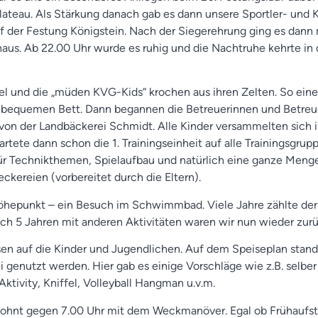
lateau. Als Stärkung danach gab es dann unsere Sportler- und
uf der Festung Königstein. Nach der Siegerehrung ging es dann
aus. Ab 22.00 Uhr wurde es ruhig und die Nachtruhe kehrte in 
l und die „müden KVG-Kids“ krochen aus ihren Zelten. So ein
n, bequemen Bett. Dann begannen die Betreuerinnen und Betreu
on der Landbäckerei Schmidt. Alle Kinder versammelten sich i
tete dann schon die 1. Trainingseinheit auf alle Trainingsgrupp
 für Technikthemen, Spielaufbau und natürlich eine ganze Men
ckereien (vorbereitet durch die Eltern).
Höhepunkt – ein Besuch im Schwimmbad. Viele Jahre zählte d
ch 5 Jahren mit anderen Aktivitäten waren wir nun wieder zur
n auf die Kinder und Jugendlichen. Auf dem Speiseplan stand
 genutzt werden. Hier gab es einige Vorschläge wie z.B. selber
ktivity, Kniffel, Volleyball Hangman u.v.m.
wohnt gegen 7.00 Uhr mit dem Weckmanöver. Egal ob Frühaufst