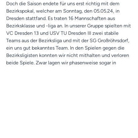
Doch die Saison endete für uns erst richtig mit dem
Bezirkspokal, welcher am Sonntag, den 05.05.24, in
Dresden stattfand. Es traten 16 Mannschaften aus
Bezirksklasse und -liga an. In unserer Gruppe spielten mit
VC Dresden 13 und USV TU Dresden III zwei stabile
Teams aus der Bezirksliga und mit der SG Großröhrsdorf,
ein uns gut bekanntes Team. In den Spielen gegen die
Bezirksligisten konnten wir nicht mithalten und verloren
beide Spiele. Zwar lagen wir phasenweise sogar in
Führung, aber unsere Inkonstanz stand uns mal wieder im
Weg. Generell spielten wir an dem Tag nicht besonders
gut, ob dies daran lag, dass wir noch vom Ligaabschluss
enttäuscht waren, zu wenig Training hatten oder keine
Spannung da war, weil wir uns keine großen Ziele für den
Pokal gesetzt haben, bleibt zu mutmaßen. Im letzten
Gruppenspiel gegen Großröhrsdorf stand nun fest, dass
wir gewinnen müssen, um weiterzukommen, aber
nachdem wir durch zu viele eigene Fehler den ersten
Satz aus der Hand gaben, war bereits vorzeitig klar, dass