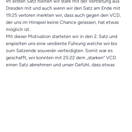
Im ersten Satz hielten wir stark mit der Vertretung aus
Dresden mit und auch wenn wir den Satz am Ende mit
19:25 verloren merkten wir, dass auch gegen den VCD,
der uns im Hinspiel keine Chance gelassen, hat etwas
möglich ist.
Mit dieser Motivation starteten wir in den 2. Satz und
erspielten uns eine verdiente Führung welche wir bis
zum Satzende souverän verteidigten. Somit war es
geschafft, wir konnten mit 25:22 dem „starken“ VCD
einen Satz abnehmen und unser Gefühl, dass etwas
möglich ist, wurde bestätigt.
Die Anfangsphase des 3. Satzes gehörte auch uns und
wir gingen in Führung, doch dem VCD gelang der
Ausgleich und wir fielen leistungstechnisch wieder in ein
tief, sodass wir diesen Satz mit 16:25 recht deutlich
abgeben mussten.
Doch auch dieses Spiel war noch nicht vorbei und
Dresden musste noch einen Satz uns schlagen um zu
gewinnen. Obwohl wir im 4. Satz mit 0:5 starteten,